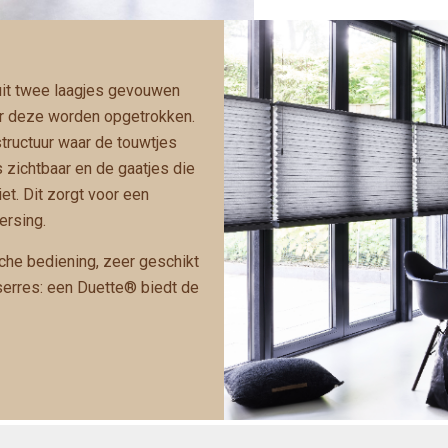
D
uit twee laagjes gevouwen
er deze worden opgetrokken.
structuur waar de touwtjes
s zichtbaar en de gaatjes die
iet. Dit zorgt voor een
ersing.
che bediening, zeer geschikt
serres: een Duette® biedt de