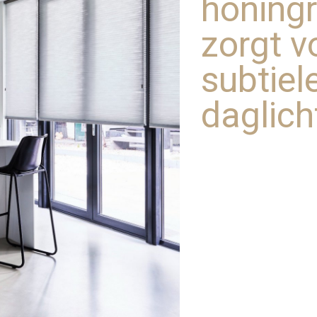
honingr
zorgt v
subtiele
daglich