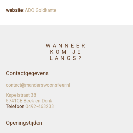
website
:
ADO Goldkante
WANNEER
KOM JE
LANGS?
Contactgegevens
contact@manderswoonsfeer.nl
Kapelstraat 38
5741CE Beek en Donk
Telefoon
0492-463233
Openingstijden