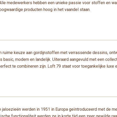
Alle medewerkers hebben een unieke passie voor stoffen en wan
hoogwaardige producten hoog in het vaandel staan.
en ruime keuze aan gordijnstoffen met verrassende dessins, on
s basic, modern en landelijk. Uiteraard aangevuld met een collec
perfect te combineren zijn. Loft 79 staat voor toegankelijke luxe
e jaloezieën werden in 1951 in Europa geïntroduceerd met de m
ische functionaliteit werden ze in korte tijd een zeer gewilde r