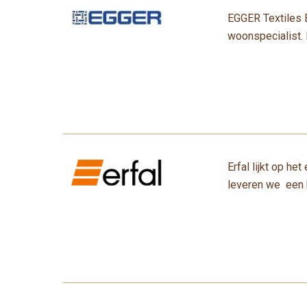
EGGER Textiles B.
woonspecialist. 
Erfal lijkt op h
leveren we een 