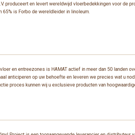
.V. produceert en levert wereldwijd vloerbedekkingen voor de 
 65% is Forbo de wereldleider in linoleum.
n vloer en entreezones is HAMAT actief in meer dan 50 landen ov
al anticiperen op uw behoefte en leveren we precies wat u nodig
ctie proces kunnen wij u exclusieve producten van hoogwaardig
t Vinyl Project is een toonaangevende leverancier en distributeur 