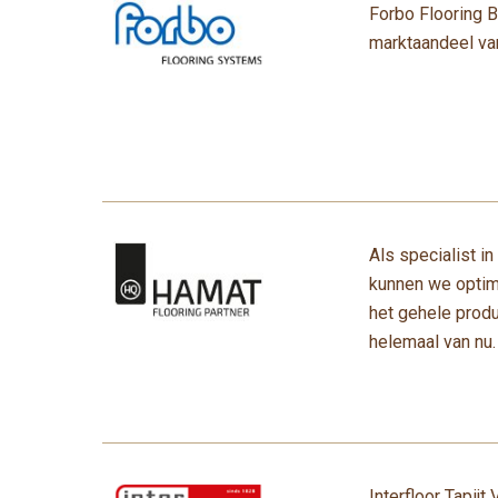
Forbo Flooring B
marktaandeel van
Als specialist i
kunnen we optima
het gehele produ
helemaal van nu.
Interfloor Tapij