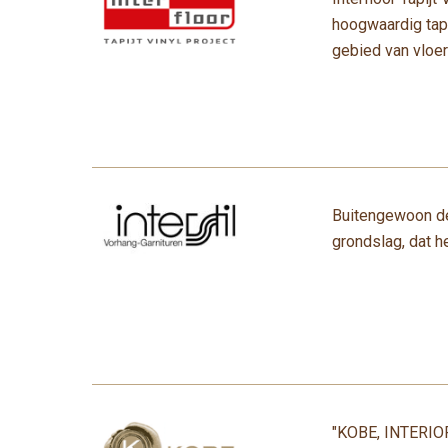
hoogwaardig tapij
gebied van vloe
Buitengewoon des
grondslag, dat h
"KOBE, INTERIOR 