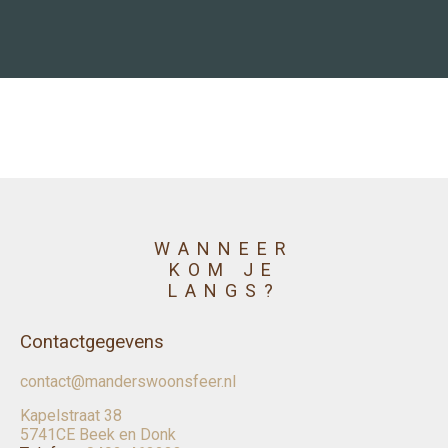
WANNEER
KOM JE
LANGS?
Contactgegevens
contact@manderswoonsfeer.nl
Kapelstraat 38
5741CE Beek en Donk