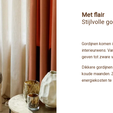
Met flair
Stijlvolle g
Gordijnen komen in
interieurwens. Van
geven tot zware v
Dikkere gordijnen
koude maanden. Z
energiekosten te v