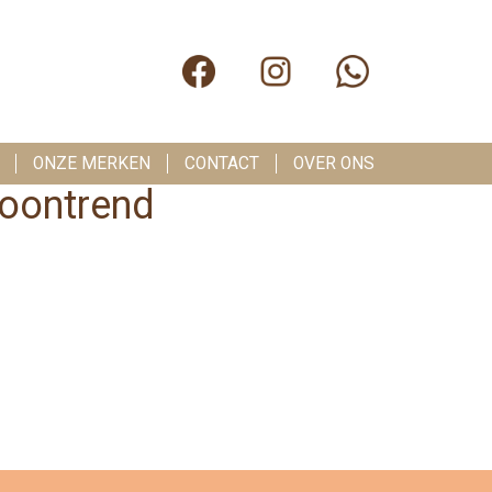
ONZE MERKEN
CONTACT
OVER ONS
woontrend